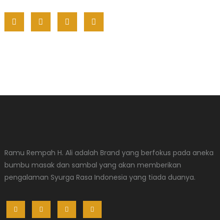
Ramu Rempah H. Ali adalah Brand yang berfokus pada aneka
bumbu masak dan sambal yang akan memberikan
pengalaman Syurga Rasa Indonesia yang tiada duanya.